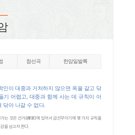
암
법
참선곡
한암일발록
학인이 대중과 거처하지 않으면 옥을 갈고 닦
들기 어렵고, 대중과 함께 사는 데 규칙이 아
 닦아 나갈 수 없다.
가는 것은 선가(禪家)에 있어서 급선무이기에 몇 가지 규칙을
감을 삼고자 한다.