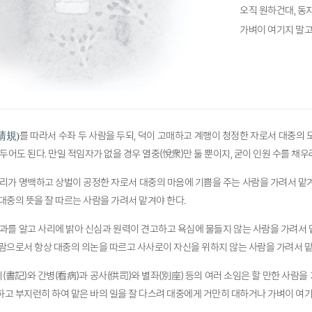
오직 원하건대, 동
가벼이 여기지 말고
를 따라서 수좌 두 사람을 두되, 덕이 고매하고 계행이 청정한 자로서 대중의 
淸規)
두어도 된다. 만일 적임자가 없을 경우 열중(悅衆)만 둘 뿐이지, 굳이 인원 수를 채우
사리가 명백하고 상벌이 공정한 자로서 대중의 마음에 기쁨을 주는 사람을 가려서 맡겨야
대중의 뜻을 잘 따르는 사람을 가려서 맡겨야 한다.
인과를 알고 사리에 밝아 신심과 원력이 견고하고 욕심에 물들지 않는 사람을 가려서 맡
람으로서 항상 대중의 의논을 따르고 사사로이 자신을 위하지 않는 사람을 가려서 맡
(書記)와 간병(看病)과 공사(供司)와 별좌(別座) 등의 여러 소임은 할 만한 사람을
고 부지런히 하여 맡은 바의 일을 잘 다스려 대중에게 거만히 대하거나 가벼이 여기