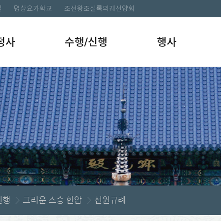
길
명상요가학교
조선왕조실록의궤선양회
정사
수행/신행
행사
신행
그리운 스승 한암
선원규례