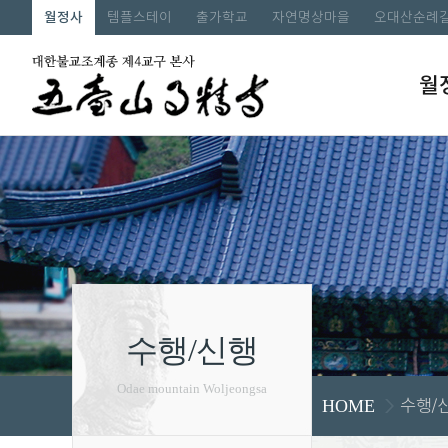
월정사
템플스테이
출가학교
자연명상마을
오대산순례
월
수행/신행
Odae mountain Woljeongsa
수행/
HOME