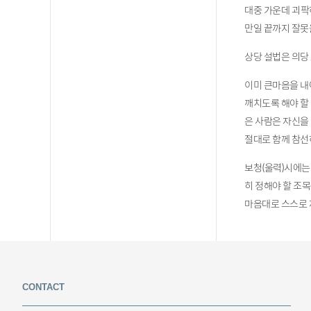
대중 가운데 괴팍
만일 끝까지 잘못
상당 설법은 의당
이미 큰마음을 내
깨치도록 해야 할
은 사람은 자신을
절대로 함께 참선
보청(울력)시에는
히 정해야 할 조
마음대로 스스로 
CONTACT