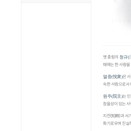
옛 총림의
청규(
때에는 한 사람을 
은 
열중(悅衆)
숙한 사람으로서 
는 
원주(院主)
참을성이 있는 사
지전(知殿)과 서기
화기로우며 진실하