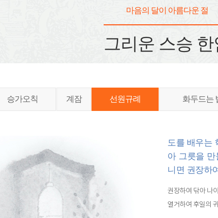
마음의 달이 아름다운 절
그리운 스승 한
승가오칙
계잠
선원규례
화두드는 
도를 배우는 
아 그릇을 만
니면 권장하여
권장하여 닦아 나아
열거하여 후일의 귀