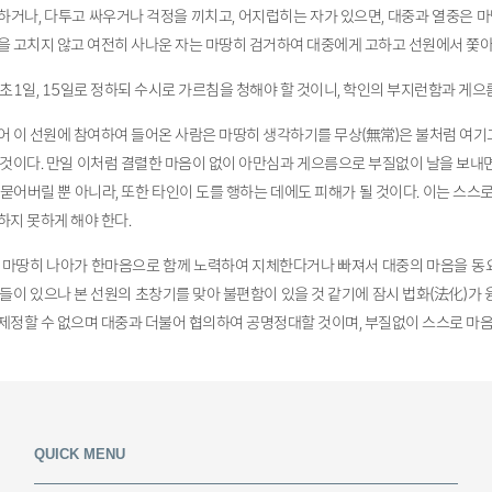
하거나, 다투고 싸우거나 걱정을 끼치고, 어지럽히는 자가 있으면, 대중과 열중은 마
을 고치지 않고 여전히 사나운 자는 마땅히 검거하여 대중에게 고하고 선원에서 쫓아
 초1일, 15일로 정하되 수시로 가르침을 청해야 할 것이니, 학인의 부지런함과 게
어 이 선원에 참여하여 들어온 사람은 마땅히 생각하기를 무상(無常)은 불처럼 여기고,
 것이다. 만일 이처럼 결렬한 마음이 없이 아만심과 게으름으로 부질없이 날을 보내면 
 묻어버릴 뿐 아니라, 또한 타인이 도를 행하는 데에도 피해가 될 것이다. 이는 스
하지 못하게 해야 한다.
 마땅히 나아가 한마음으로 함께 노력하여 지체한다거나 빠져서 대중의 마음을 동요
목들이 있으나 본 선원의 초창기를 맞아 불편함이 있을 것 같기에 잠시 법화(法化)가 
제정할 수 없으며 대중과 더불어 협의하여 공명정대할 것이며, 부질없이 스스로 마음
QUICK MENU