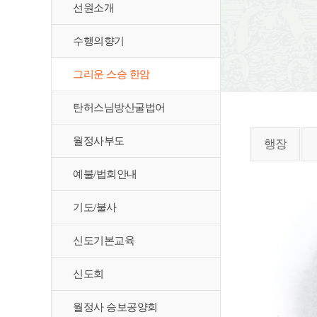
선원소개
수행의향기
그리운 스승 한암
탄허스님방산굴법어
월정사부도
행장
예불/법회안내
기도/불사
신도기본교육
신도회
월정사 승보공양회