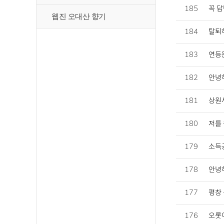
185
꼭 
웹진 오대산 향기
184
탈퇴
183
연등
182
안녕하
181
상원사
180
저를 
179
소득
178
안녕
177
평창 
176
오롯