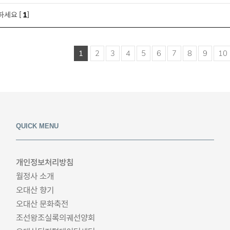
세요 [
1
]
1
2
3
4
5
6
7
8
9
10
QUICK MENU
개인정보처리방침
월정사 소개
오대산 향기
오대산 문화축전
조선왕조실록의궤선양회