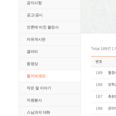
공지사항
공고/공시
언론에 비친 월정사
자유게시판
Total 189건
1
갤러리
번호
동영상
189
월정
물어보세요
188
장학
작은 절 이야기
187
축원문
자원봉사
186
관리자
스님과의 대화