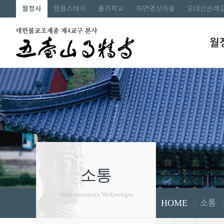
월정사
템플스테이
출가학교
자연명상마을
오대산순례
월
소통
Odae mountain Woljeongsa
소통
HOME