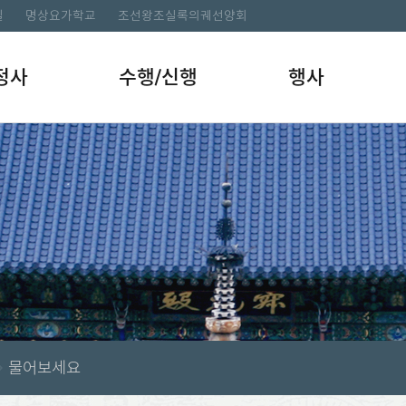
길
명상요가학교
조선왕조실록의궤선양회
정사
수행/신행
행사
물어보세요