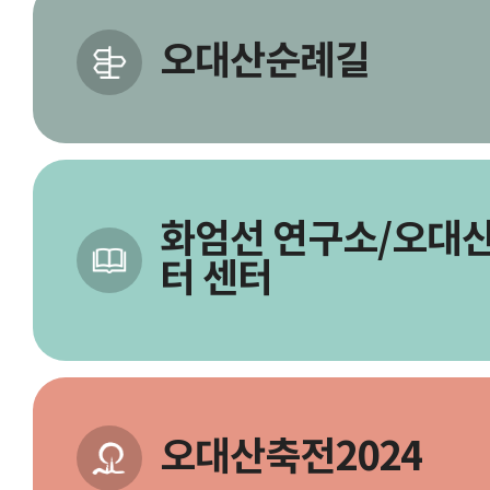
오대산순례길
화엄선 연구소/오대산
터 센터
오대산축전2024