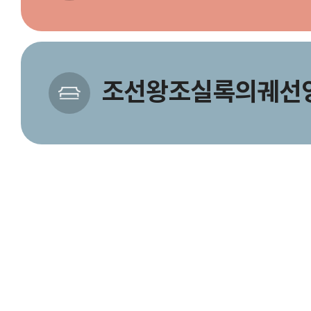
조선왕조실록의궤선