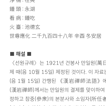
淨 桶 : 在奭
鍾 頭 : 永湖
看 病 : 鍾吃
火 臺 : 池德玄
世尊應化 二千九百四十八年 辛酉 冬安居
■ 해설 ■
〈선원규례〉는 1921년 건봉사 만일원(萬日
제 때(음 10월 15일) 제정된 것이다. 이 자료
(음 1월 15일) 간행된 《漢岩禪師法語》에
(漢岩禪師)께서는 만일원의 결제를 맞이하여
정하고 참중(參衆)의 본분사와 소임자(所任者