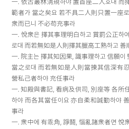
一. 依古叢林淸規하야 置首座二人호대 而
範者가 當之矣요 若不具二人則只置一座로
衆而已니 不必苟充事라
一. 悅衆은 擇其事理明白하고 賞罰公正하
로대 而若無如是人則擇其臘高工熟하고 善
一. 院主는 擇其知因果, 識事理하고 信願
當之로대 而若無如是人則當揀其信深有忍
營私己者하야 充任事라
一. 知殿與書記, 看病及供司, 別座等 各
하야 而各其當任이요 亦自柔和誠勤하야 
事라
一. 衆中에 有乖角, 諍鬪, 惱亂諸衆者면 