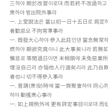
三하야 期於改習이로대 而若終不改過하고
衆하야 뷩出院外事라
一. 上堂說法은 當以初一日十五日로 爲定
者勤怠요 不拘常準事라
一. 旣發大心하야 參入此莊인댄 當念無常
燃하야 期欲究竟이니 此大事矣니라 若無
懈怠로 等閒過日이면 末梢頭에 未免惡業所
埋沒自己라 亦惱他人行道矣리라 此乃自
者也니 切不得參入事라
一. 普請(衆役)時에 當一齊聚會하야 同
하야 動搖衆心事라
一. 如上規例外에 更有詳定事目이로대 