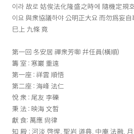
이라 故로 姑俟法化隆盛之時에 隨機定規
이요 與衆協議하야 公明正大요 而勿爲妄自
巳上 九條 竟
第一回 冬安居 禪衆芳啣 幷任員(橫順)
籌 室 : 寒巖 重遠
第一座 : 祥雲 順悟
第二座 : 海峰 法仁
悅 衆 : 尾友 李礫
秉 法 : 映海 文晳
獻 食: 萬應 尙律
知 殿 : 河淡 啓惺, 聖岩 道典, 中庵 法融, 