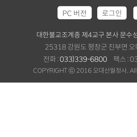
PC 버전
로그인
대한불교조계종 제4교구 본사 문수
25318 강원도 평창군 진부면 오
전화 :
033)339-6800
팩스 : 03
COPYRIGHT ⓒ 2016 오대산월정사. All R