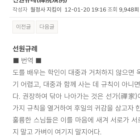
작성자
월정사 지킴이
12-01-20 19:16
조회
9,948회
이전글
다음글
본문
선원규례
■ 번역 ■
도를 배우는 학인이 대중과 거처하지 않으면 
기 어렵고, 대중과 함께 사는 데 규칙이 아니면
다. 권장하여 닦아 나아가는 것은 선가(禪家
가지 규칙을 열거하여 후일의 귀감을 삼고자 한
훌륭한 스님들은 이를 마음에 새겨 서로가 서
지 말고 가벼이 여기지 말지어다.