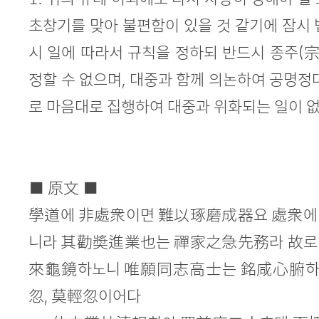
초창기를 맞아 불편함이 있을 것 같기에 잠시 
시 일에 따라서 규칙을 정하되 반드시 종주(
정할 수 없으며, 대중과 함께 의논하여 공명정
로 마음대로 집행하여 대중과 위화되는 일이 없
■ 原文 ■
學道에 非處衆이면 難以琢磨成器요 處衆에
니라 其勸奬進業也는 禪家之急先務라 故로
來龜鏡하노니 唯願同志高士는 銘咸心腑하
忽, 莫輕忽이어다