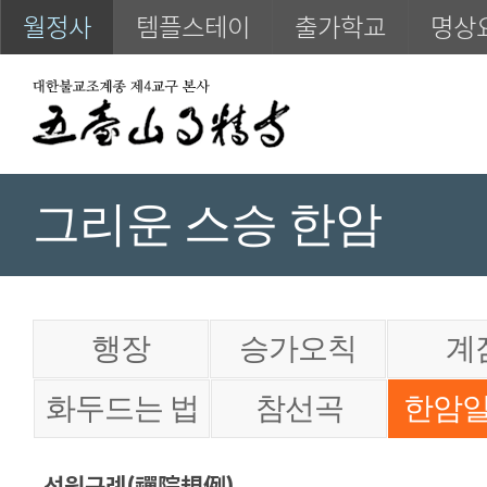
월정사
템플스테이
출가학교
명상
그리운 스승 한암
행장
승가오칙
계
화두드는 법
참선곡
한암
선원규례(禪院規例)