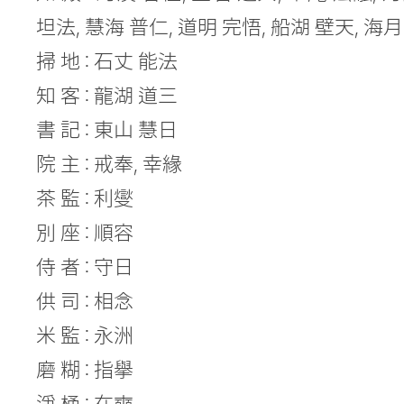
坦法, 慧海 普仁, 道明 完悟, 船湖 壁天, 海月
掃 地 : 石丈 能法
知 客 : 龍湖 道三
書 記 : 東山 慧日
院 主 : 戒奉, 幸緣
茶 監 : 利燮
別 座 : 順容
侍 者 : 守日
供 司 : 相念
米 監 : 永洲
磨 糊 : 指擧