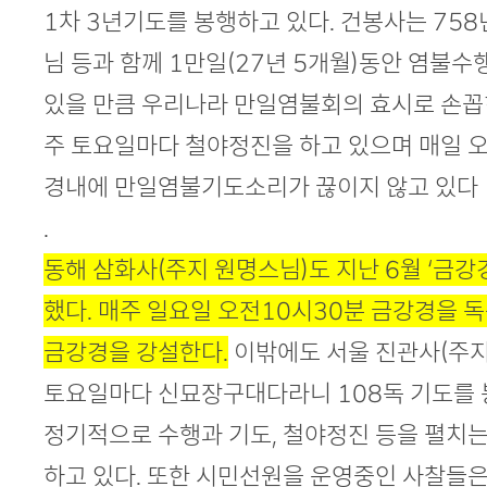
1차 3년기도를 봉행하고 있다. 건봉사는 758
님 등과 함께 1만일(27년 5개월)동안 염불
있을 만큼 우리나라 만일염불회의 효시로 손꼽
주 토요일마다 철야정진을 하고 있으며 매일 
경내에 만일염불기도소리가 끊이지 않고 있다
.
동해 삼화사(주지 원명스님)도 지난 6월 ‘금강
했다. 매주 일요일 오전10시30분 금강경을 
금강경을 강설한다.
이밖에도 서울 진관사(주지
토요일마다 신묘장구대다라니 108독 기도를 
정기적으로 수행과 기도, 철야정진 등을 펼치
하고 있다. 또한 시민선원을 운영중인 사찰들은