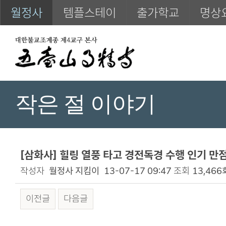
월정사
템플스테이
출가학교
명상
작은 절 이야기
[삼화사] 힐링 열풍 타고 경전독경 수행 인기 만점(
작성자
월정사 지킴이
13-07-17 09:47
조회
13,466
이전글
다음글