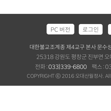
PC 버전
로그인
대한불교조계종 제4교구 본사 문수
25318 강원도 평창군 진부면 오
전화 :
033)339-6800
팩스 : 03
COPYRIGHT ⓒ 2016 오대산월정사. All R