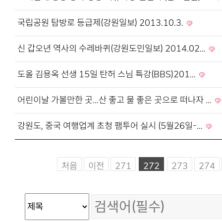
국립공원 탐방로 등급제(강원일보) 2013.10.3.
신 갑오년 역사의 수레바퀴(강원도민일보) 2014.02…
도올 김용옥 선생 15일 탄허 스님 특강(BBS)201…
어린이날 가볼만한 곳…산 좋고 물 좋은 곳으로 떠나자 …
강원도, 중국 여행업계 초청 팸투어 실시 (5월26일-…
처음
이전
271
272
273
274