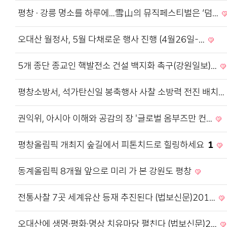
평창 · 강릉 명소를 하루에…雪山의 뮤직페스티벌은 ‘덤…
오대산 월정사, 5월 다채로운 행사 진행 (4월26일-…
5개 종단 종교인 핵발전소 건설 백지화 촉구(강원일보)…
평창소방서, 석가탄신일 봉축행사 사찰 소방력 전진 배치…
권익위, 아시아 이해와 공감의 장 '글로벌 옴부즈만 컨…
평창올림픽 개최지 숲길에서 피톤치드로 힐링하세요
1
동계올림픽 8개월 앞으로 미리 가 본 강원도 평창
전통사찰 7곳 세계유산 등재 추진된다 (법보신문)201…
오대산에 생명·평화·명상 치유마당 펼친다 (법보신문)2…