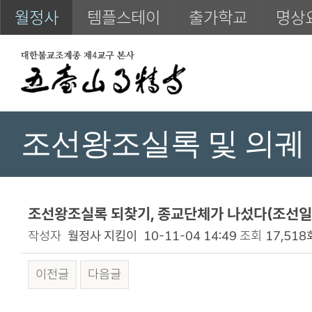
월정사
템플스테이
출가학교
명상
조선왕조실록 및 의궤
조선왕조실록 되찾기, 종교단체가 나섰다(조선일보)_
작성자
월정사 지킴이
10-11-04 14:49
조회
17,518
이전글
다음글