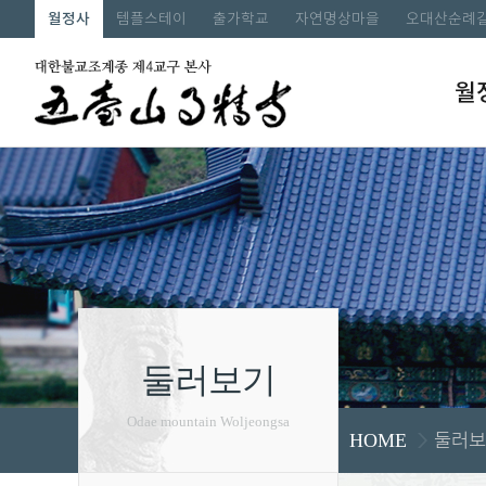
월정사
템플스테이
출가학교
자연명상마을
오대산순례
월
둘러보기
Odae mountain Woljeongsa
둘러보
HOME