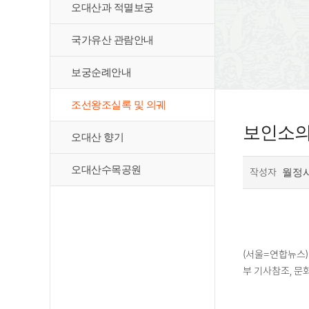
오대산과 적멸보궁
국가유산 관람안내
보궁순례안내
조선왕조실록 및 의궤
보인소의궤
오대산 향기
오대산수목공원
작성자
월정
(서울=연합뉴스)
부 기사참조, 문