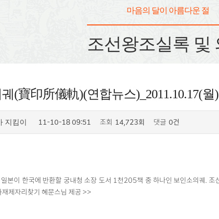
마음의 달이 아름다운 절
조선왕조실록 및
(寶印所儀軌)(연합뉴스)_2011.10.17(월)
11-10-18 09:51
조회
14,723회
댓글
0건
사 지킴이
 일본이 한국에 반환할 궁내청 소장 도서 1천205책 중 하나인 보인소의궤. 조선왕
화재제자리찾기 혜문스님 제공 >>