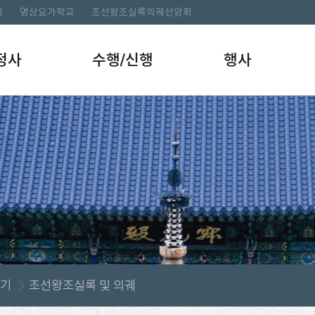
길
명상요가학교
조선왕조실록의궤선양회
정사
수행/신행
행사
기
조선왕조실록 및 의궤