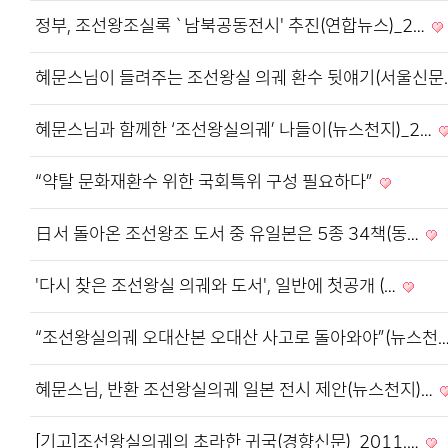
정부, 조선왕조실록 `남북공동전시' 추진(연합뉴스)_2…
혜문스님이 들려주는 조선왕실 의궤 환수 뒷얘기(서울신문
혜문스님과 함께한 ‘조선왕실의궤’ 나들이(뉴스천지)_2…
“약탈 문화재환수 위한 국회특위 구성 필요하다”
日서 돌아온 조선왕조 도서 중 유일본은 5종 34책(동…
'다시 찾은 조선왕실 의궤와 도서', 일반에 첫공개 (…
“조선왕실의궤 오대산본 오대산 사고로 돌아와야”(뉴스천
혜문스님, 반환 조선왕실의궤 일본 전시 제안(뉴스천지)…
[기고]조선왕실의궤의 초라한 귀국(경향신문)_2011.…