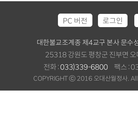
PC 버전
로그인
대한불교조계종 제4교구 본사 문수
25318 강원도 평창군 진부면 오
전화 :
033)339-6800
팩스 : 03
COPYRIGHT ⓒ 2016 오대산월정사. All R