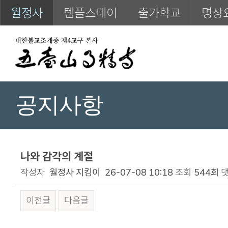
월정사
템플스테이
출가학교
명상
공지사항
나와 감각의 계절
작성자
월정사 지킴이
26-07-08 10:18
조회
544회
댓
이전글
다음글