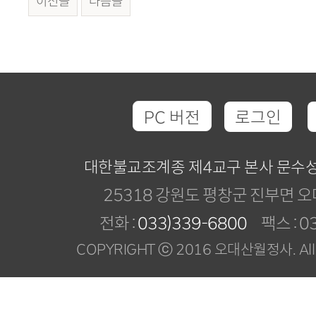
이전글
다음글
PC 버전
로그인
대한불교조계종 제4교구 본사 문수
25318 강원도 평창군 진부면 오
전화 :
033)339-6800
팩스 : 03
COPYRIGHT ⓒ 2016 오대산월정사. All R