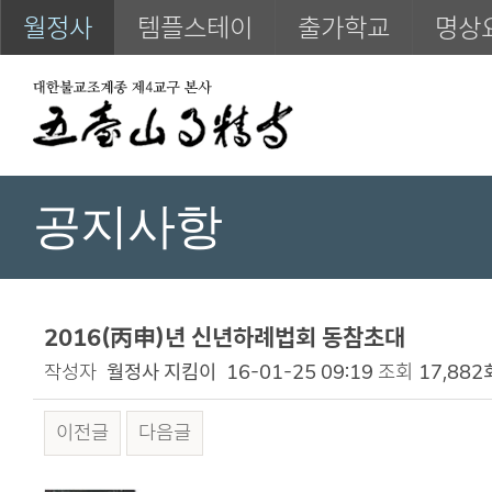
월정사
템플스테이
출가학교
명상
공지사항
2016(丙申)년 신년하례법회 동참초대
작성자
월정사 지킴이
16-01-25 09:19
조회
17,882
이전글
다음글