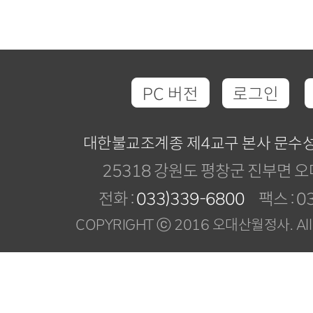
PC 버전
로그인
대한불교조계종 제4교구 본사 문수
25318 강원도 평창군 진부면 오
전화 :
033)339-6800
팩스 : 03
COPYRIGHT ⓒ 2016 오대산월정사. All R