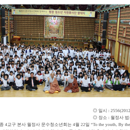
 : 2556(2012). 04.
장소 : 월정사 법륜
교구 본사 월정사 문수청소년회는 4월 22일 “To the youth, By the y