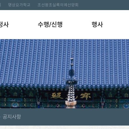
길
명상요가학교
조선왕조실록의궤선양회
정사
수행/신행
행사
공지사항