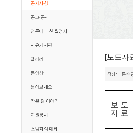
공지사항
공고/공시
언론에 비친 월정사
자유게시판
[보도자
갤러리
동영상
작성자
문수
물어보세요
작은 절 이야기
보 도
자 료
자원봉사
스님과의 대화