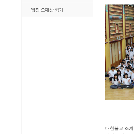
웹진 오대산 향기
◎ 일시
◎ 
대한불교 조계종 4