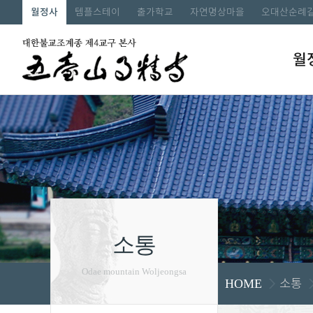
월정사
템플스테이
출가학교
자연명상마을
오대산순례
월
소통
Odae mountain Woljeongsa
소통
HOME