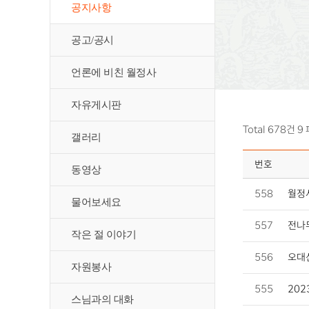
공지사항
공고/공시
언론에 비친 월정사
자유게시판
Total 678건
9
갤러리
번호
동영상
558
월정사
물어보세요
557
전나무숲
작은 절 이야기
556
오대
자원봉사
555
20
스님과의 대화