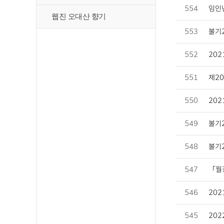
554
임인
웹진 오대산 향기
553
불기2
552
202
551
제20
550
20
549
불기2
548
불기2
547
「월
546
202
545
202