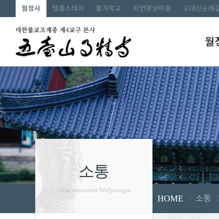
월정사
템플스테이
출가학교
자연명상마을
오대산순례
월
소통
Odae mountain Woljeongsa
소통
HOME