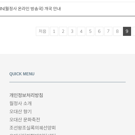
N(월정사 온라인 방송국) 개국 안내
처음
1
2
3
4
5
6
7
8
9
QUICK MENU
개인정보처리방침
월정사 소개
오대산 향기
오대산 문화축전
조선왕조실록의궤선양회