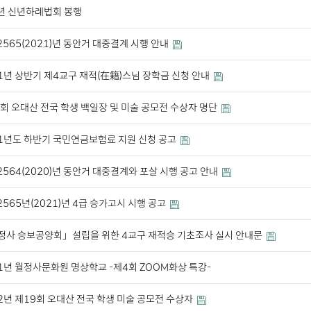
년 신년하례법회 봉행
565(2021)년 동안거 대중결계 시행 안내
1년 상반기 제4교구 재적(在籍)스님 장학금 신청 안내
회 오대산 전국 학생 백일장 및 미술 공모전 수상자 명단
21년도 하반기 국민연금보험료 지원 신청 공고
564(2020)년 동안거 대중결계와 포살 시행 공고 안내
565년(2021)년 4급 승가고시 시행 공고
정사 승보공양회」설립을 위한 4교구 재적승 기초조사 실시 안내문
1년 월정사문화원 명상학교 -제4회 ZOOM화상 특강-
2년 제19회 오대산 전국 학생 미술 공모전 수상자