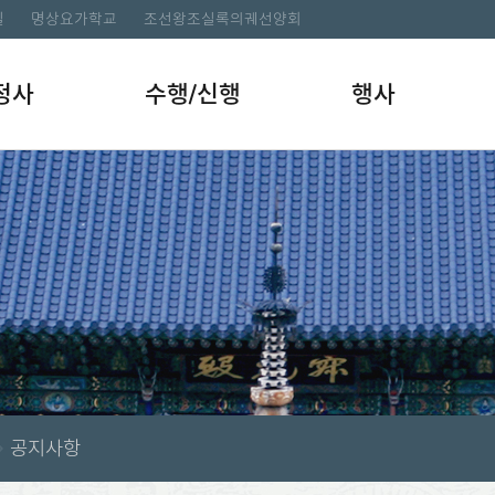
길
명상요가학교
조선왕조실록의궤선양회
정사
수행/신행
행사
공지사항