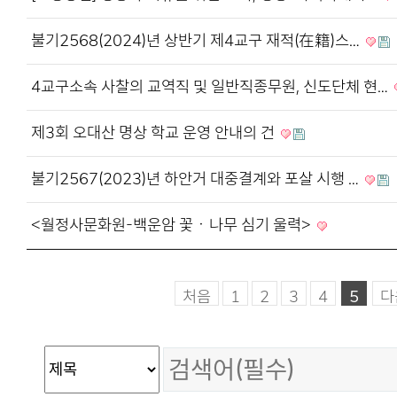
불기2568(2024)년 상반기 제4교구 재적(在籍)스…
4교구소속 사찰의 교역직 및 일반직종무원, 신도단체 현…
제3회 오대산 명상 학교 운영 안내의 건
불기2567(2023)년 하안거 대중결계와 포살 시행 …
<월정사문화원-백운암 꽃ㆍ나무 심기 울력>
처음
1
2
3
4
5
다