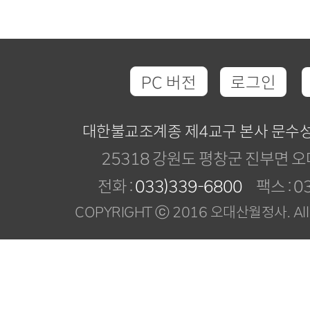
PC 버전
로그인
대한불교조계종 제4교구 본사 문수
25318 강원도 평창군 진부면 오
전화 :
033)339-6800
팩스 : 03
COPYRIGHT ⓒ 2016 오대산월정사. All R