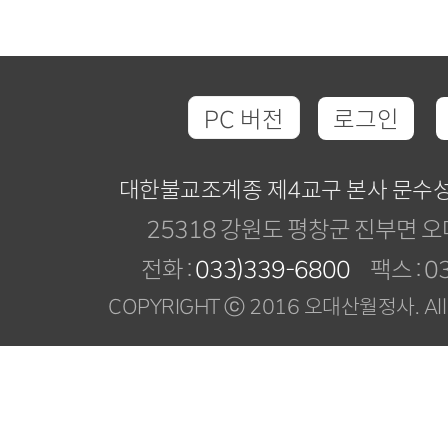
PC 버전
로그인
대한불교조계종 제4교구 본사 문수
25318 강원도 평창군 진부면 오
전화 :
033)339-6800
팩스 : 03
COPYRIGHT ⓒ 2016 오대산월정사. All R