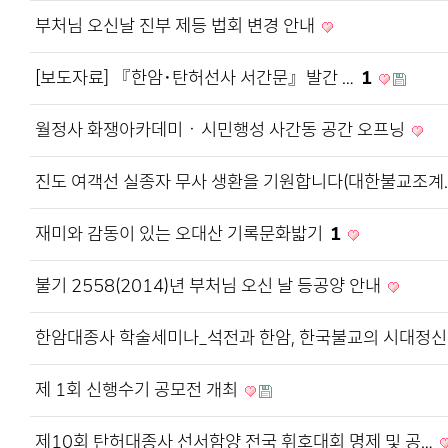
부처님 오신날 진부 제등 법회 변경 안내
[보도자료] 『한암･탄허선사 서간문』발간 …
1
월정사 화쟁아카데미ㆍ시민행성 사간동 공간 오프닝
진도 여객선 실종자 무사 생환을 기원합니다(대한불교조계
재미와 감동이 있는 오대산 기록문화밟기
1
불기 2558(2014)년 부처님 오신 날 등공양 안내
한암대종사 학술세미나_석전과 한암, 한국불교의 시대정
제 1회 신행수기 공모전 개최
제10회 탄허대종사 선서함양 전국 휘호대회 명제 및 공…