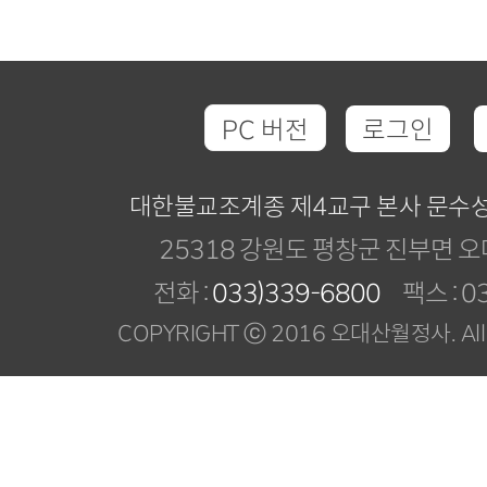
PC 버전
로그인
대한불교조계종 제4교구 본사 문수
25318 강원도 평창군 진부면 오
전화 :
033)339-6800
팩스 : 03
COPYRIGHT ⓒ 2016 오대산월정사. All R