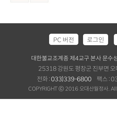
PC 버전
로그인
대한불교조계종 제4교구 본사 문수
25318 강원도 평창군 진부면 오
전화 :
033)339-6800
팩스 : 03
COPYRIGHT ⓒ 2016 오대산월정사. All R