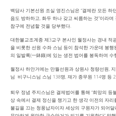
백담사 기본선원 조실 영진스님은 “결제란 모든 하던
음도 방하하고, 화두 하나 갖고 씨름하는 것”이라며
참구에 전념할 것을 당부했다.
대한불교조계종 제3교구 본사인 월정사는 경내 적
을 비롯한 선원 수좌 스님 등이 참석한 가운데 봉
의 일발록(一鉢錄)에 있는 생전 법어를 봉독하며 수
월정사 하안거에는 만월선원과 상원사 청량선원, 
님 비구니스님 스님 138명, 재가 종무원 114명 등 
퇴우 정념 주지스님은 결제법어를 통해 “희망의 등
상 속에서 결제 정신을 챙기고 한 생각 이전의 자리
불길을 끄는 청풍납자이자 세상의 구원자가 되어달라”
무마하게 원만한 구순안거가 되기를 기원한다” 말했