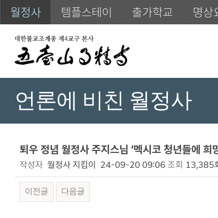
월정사
템플스테이
출가학교
명상
언론에 비친 월정사
퇴우 정념 월정사 주지스님 ‘멕시코 청년들에 희망
작성자
월정사 지킴이
24-09-20 09:06
조회
13,385
이전글
다음글