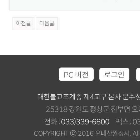
이전글
다음글
PC 버전
로그인
대한불교조계종 제4교구 본사 문수
25318 강원도 평창군 진부면 오
전화 :
033)339-6800
팩스 : 03
COPYRIGHT ⓒ 2016 오대산월정사. All R