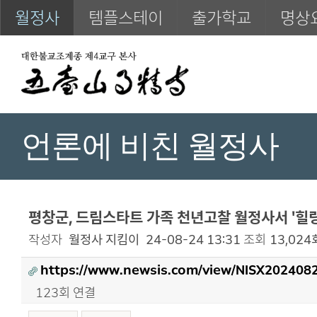
월정사
템플스테이
출가학교
명상
언론에 비친 월정사
평창군, 드림스타트 가족 천년고찰 월정사서 '힐링
작성자
월정사 지킴이
24-08-24 13:31
조회
13,024
https://www.newsis.com/view/NISX202408
123회 연결