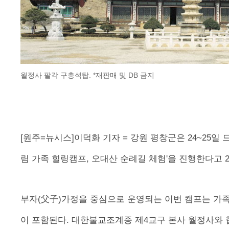
월정사 팔각 구층석탑. *재판매 및 DB 금지
[원주=뉴시스]이덕화 기자 = 강원 평창군은 24~25일
림 가족 힐링캠프, 오대산 순례길 체험'을 진행한다고 2
부자(父子)가정을 중심으로 운영되는 이번 캠프는 가족
이 포함된다. 대한불교조계종 제4교구 본사 월정사와 