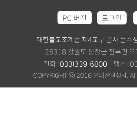
PC 버전
로그인
대한불교조계종 제4교구 본사 문수
25318 강원도 평창군 진부면 오
전화 :
033)339-6800
팩스 : 03
COPYRIGHT ⓒ 2016 오대산월정사. All R