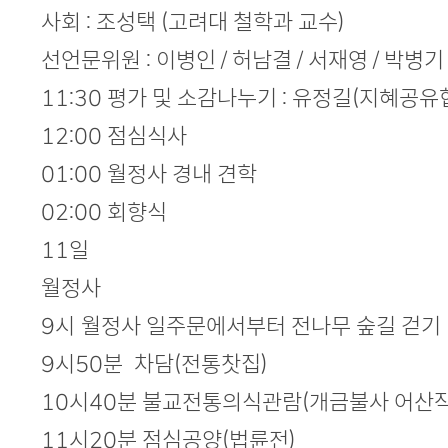
사회 : 조성택 (고려대 철학과 교수)
선언문위원 : 이병인 / 허남결 / 서재영 / 박병기 
11:30 평가 및 소감나누기 : 유정길(지혜공
12:00 점심식사
01:00 월정사 경내 견학
02:00 회향식
11일
월정사
9시 월정사 일주문에서부터 전나무 숲길 걷기
9시50분 차담(전통찻집)
10시40분 불교전통의식관람(개금불사 어산작
11시20분 점심공양(법륜전)