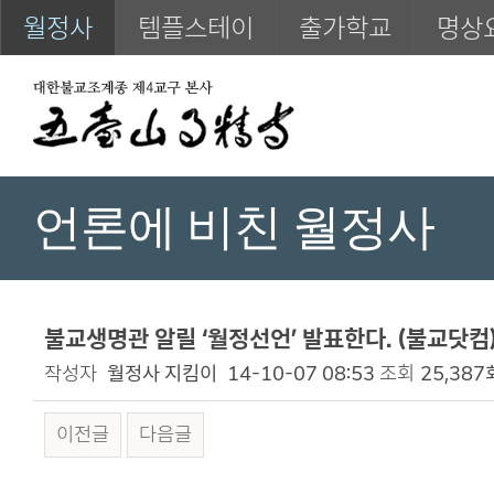
월정사
템플스테이
출가학교
명상
언론에 비친 월정사
불교생명관 알릴 ‘월정선언’ 발표한다. (불교닷컴) 
작성자
월정사 지킴이
14-10-07 08:53
조회
25,387
이전글
다음글