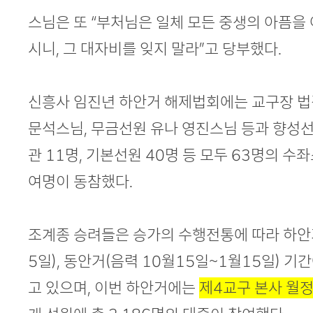
스님은 또 “부처님은 일체 모든 중생의 아픔을
시니, 그 대자비를 잊지 말라”고 당부했다.
신흥사 임진년 하안거 해제법회에는 교구장 법
문석스님, 무금선원 유나 영진스님 등과 향성선
관 11명, 기본선원 40명 등 모두 63명의 수
여명이 동참했다.
조계종 승려들은 승가의 수행전통에 따라 하안거
5일), 동안거(음력 10월15일~1월15일) 
고 있으며, 이번 하안거에는
제4교구 본사 월