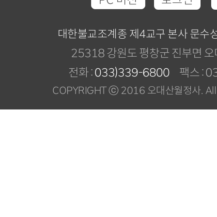
대한불교조계종 제4교구 본사 문수
25318 강원도 평창군 진부면 오
전화 :
033)339-6800
팩스 : 03
COPYRIGHT ⓒ 2016 오대산월정사. All R