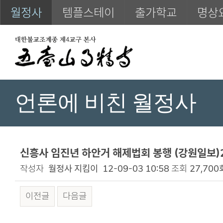
월정사
템플스테이
출가학교
명상
언론에 비친 월정사
신흥사 임진년 하안거 해제법회 봉행 (강원일보)20
작성자
월정사 지킴이
12-09-03 10:58
조회
27,700
이전글
다음글