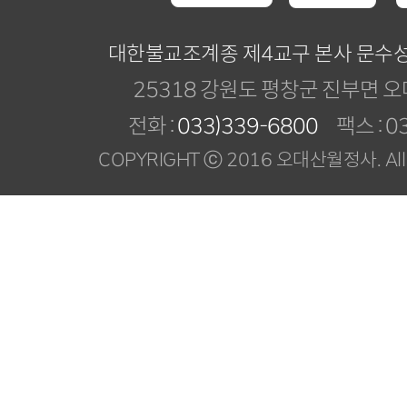
대한불교조계종 제4교구 본사 문수
25318 강원도 평창군 진부면 오
전화 :
033)339-6800
팩스 : 03
COPYRIGHT ⓒ 2016 오대산월정사. All R