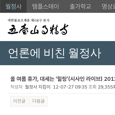
월정사
템플스테이
출가학교
명상
언론에 비친 월정사
올 여름 휴가, 대세는 ‘힐링’(시사인 라이브) 2012
작성자
월정사 지킴이
12-07-27 09:35
조회
29,355
이전글
다음글