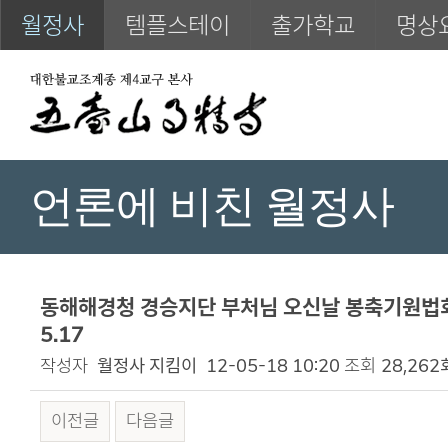
월정사
템플스테이
출가학교
명상
언론에 비친 월정사
동해해경청 경승지단 부처님 오신날 봉축기원법회 
5.17
작성자
월정사 지킴이
12-05-18 10:20
조회
28,262
이전글
다음글