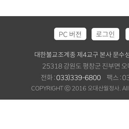
PC 버전
로그인
대한불교조계종 제4교구 본사 문수
25318 강원도 평창군 진부면 오
전화 :
033)339-6800
팩스 : 03
COPYRIGHT ⓒ 2016 오대산월정사. All R