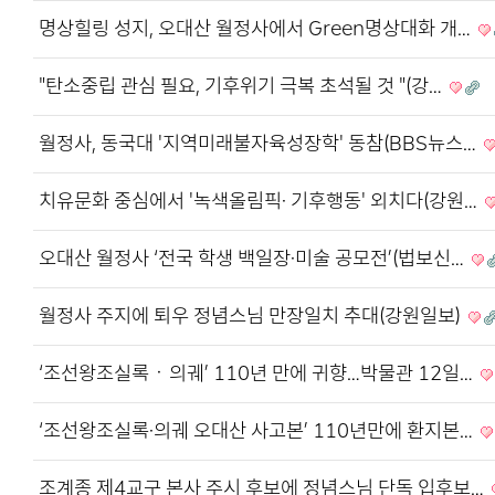
명상힐링 성지, 오대산 월정사에서 Green명상대화 개…
"탄소중립 관심 필요, 기후위기 극복 초석될 것 "(강…
월정사, 동국대 '지역미래불자육성장학' 동참(BBS뉴스…
치유문화 중심에서 '녹색올림픽· 기후행동' 외치다(강원…
오대산 월정사 ‘전국 학생 백일장·미술 공모전’(법보신…
월정사 주지에 퇴우 정념스님 만장일치 추대(강원일보)
‘조선왕조실록ㆍ의궤’ 110년 만에 귀향…박물관 12일…
‘조선왕조실록·의궤 오대산 사고본’ 110년만에 환지본…
조계종 제4교구 본사 주시 후보에 정념스님 단독 입후보…