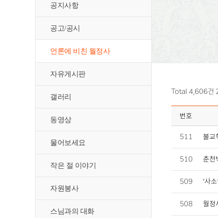
공지사항
공고/공시
언론에 비친 월정사
자유게시판
Total 4,606건
갤러리
번호
동영상
511
불교
물어보세요
510
춘천
작은 절 이야기
509
‘사소
자원봉사
508
월정사
스님과의 대화