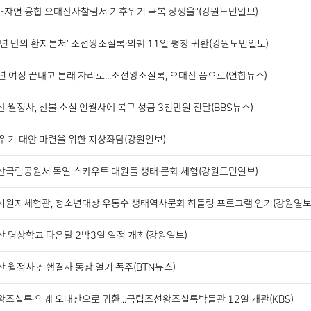
교-자연 융합 오대산사찰림서 기후위기 극복 상생을”(강원도민일보)
0년 만의 환지본처’ 조선왕조실록·의궤 11일 평창 귀환(강원도민일보)
0년 여정 끝내고 본래 자리로…조선왕조실록, 오대산 품으로(연합뉴스)
 월정사, 산불 소실 인월사에 복구 성금 3천만원 전달(BBS뉴스)
 위기 대안 마련을 위한 지상좌담(강원일보)
산국립공원서 독일 스카우트 대원들 생태·문화 체험(강원도민일보)
시원지체험관, 청소년대상 우통수 생태역사문화 허들링 프로그램 인기(강원일보
산 명상학교 다음달 2박3일 일정 개최(강원일보)
 월정사 신행결사 동참 열기 폭주(BTN뉴스)
왕조실록·의궤 오대산으로 귀환…국립조선왕조실록박물관 12일 개관(KBS)