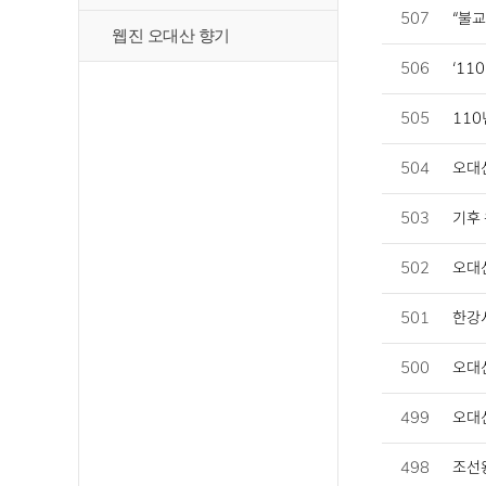
507
“불
웹진 오대산 향기
506
‘11
505
11
504
오대산
503
기후
502
오대
501
한강
500
오대
499
오대산
498
조선