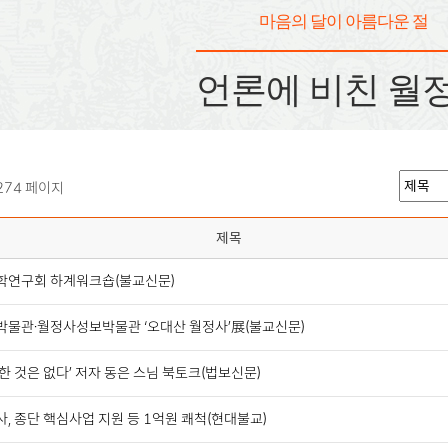
마음의 달이 아름다운 절
언론에 비친 월
274 페이지
제목
학연구회 하계워크숍(불교신문)
박물관·월정사성보박물관 ‘오대산 월정사’展(불교신문)
한 것은 없다’ 저자 동은 스님 북토크(법보신문)
, 종단 핵심사업 지원 등 1억원 쾌척(현대불교)