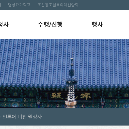
길
명상요가학교
조선왕조실록의궤선양회
정사
수행/신행
행사
언론에 비친 월정사