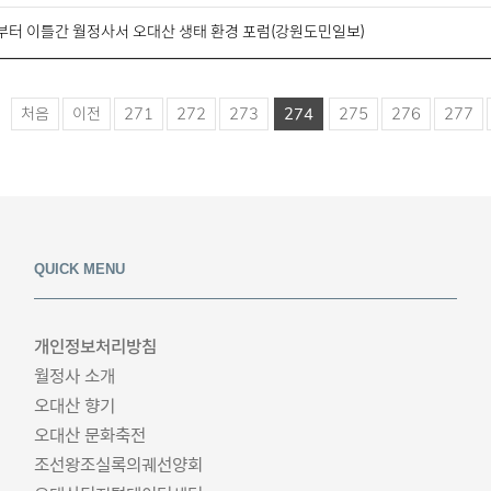
부터 이틀간 월정사서 오대산 생태 환경 포럼(강원도민일보)
처음
이전
271
272
273
274
275
276
277
QUICK MENU
개인정보처리방침
월정사 소개
오대산 향기
오대산 문화축전
조선왕조실록의궤선양회