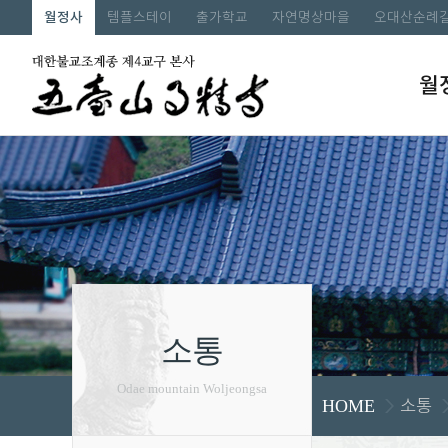
월정사
템플스테이
출가학교
자연명상마을
오대산순례
월
소통
Odae mountain Woljeongsa
소통
HOME