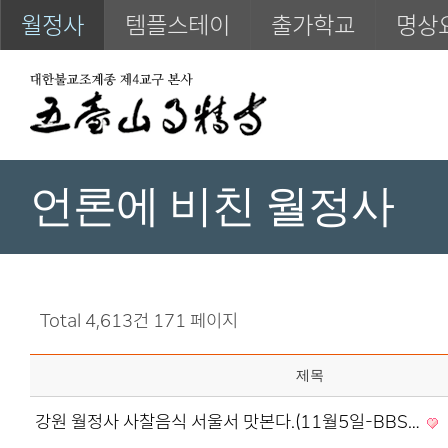
월정사
템플스테이
출가학교
명상
언론에 비친 월정사
Total 4,613건
171 페이지
제목
강원 월정사 사찰음식 서울서 맛본다.(11월5일-BBS…