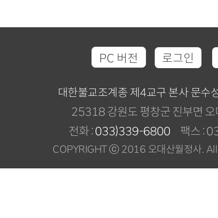
PC 버전
로그인
대한불교조계종 제4교구 본사 문수
25318 강원도 평창군 진부면 오
전화 :
033)339-6800
팩스 : 03
COPYRIGHT ⓒ 2016 오대산월정사. All R