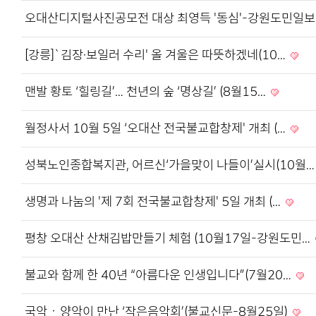
오대산디지털사진공모전 대상 최영득 '동심'-강원도민일
[강릉]`김장·보일러 수리' 올 겨울은 따뜻하겠네(10…
맨발 황토 ‘힐링길’… 천년의 숲 ‘명상길’ (8월15…
월정사서 10월 5일 ‘오대산 전국불교합창제' 개최 (…
성북노인종합복지관, 어르신‘가을맞이 나들이’실시(10월
생명과 나눔의 '제 7회 전국불교합창제' 5일 개최 (…
평창 오대산 산채김밥만들기 체험 (10월17일-강원도민…
불교와 함께 한 40년 “아름다운 인생입니다”(7월20…
국악ㆍ양악이 만난 ‘작은음악회’(불교신문-8월25일)