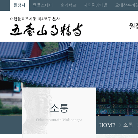
월정사
템플스테이
출가학교
자연명상마을
오대산순례
월
소통
Odae mountain Woljeongsa
소통
HOME