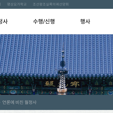
길
명상요가학교
조선왕조실록의궤선양회
정사
수행/신행
행사
언론에 비친 월정사