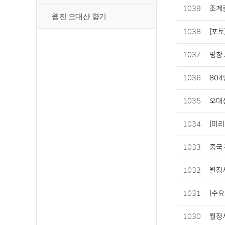
1039
조계종
웹진 오대산 향기
1038
[포토
1037
평창 
1036
804
1035
오대산
1034
[미리
1033
중국 
1032
월정사
1031
[수요
1030
월정