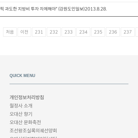
픽 과도한 지방비 투자 자제해야” (강원도민일보)2013.8.28.
처음
이전
231
232
233
234
235
236
237
QUICK MENU
개인정보처리방침
월정사 소개
오대산 향기
오대산 문화축전
조선왕조실록의궤선양회