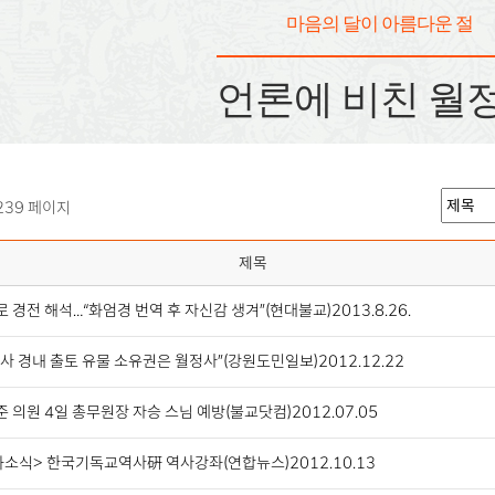
마음의 달이 아름다운 절
언론에 비친 월
239 페이지
제목
 경전 해석…“화엄경 번역 후 자신감 생겨”(현대불교)2013.8.26.
사 경내 출토 유물 소유권은 월정사”(강원도민일보)2012.12.22
 의원 4일 총무원장 자승 스님 예방(불교닷컴)2012.07.05
소식> 한국기독교역사硏 역사강좌(연합뉴스)2012.10.13