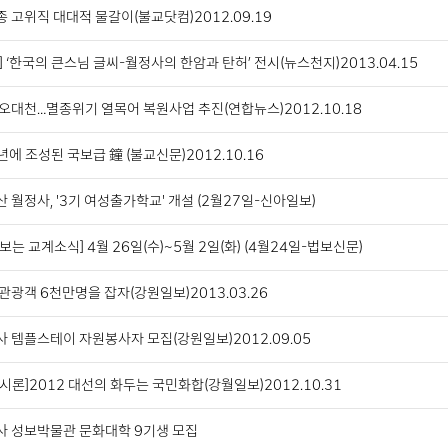
 고위직 대대적 물갈이(불교닷컴)2012.09.19
] ‘한국의 큰스님 글씨-월정사의 한암과 탄허’ 전시(뉴스천지)2013.04.15
오대천…멸종위기 열목어 복원사업 추진(연합뉴스)2012.10.18
년에 조성된 국보급 鐘 (불교신문)2012.10.16
 월정사, '3기 여성출가학교' 개설 (2월27일-신아일보)
보는 교계소식] 4월 26일(수)~5월 2일(화) (4월24일-법보신문)
관광객 6천만명을 잡자(강원일보)2013.03.26
 템플스테이 자원봉사자 모집(강원일보)2012.09.05
시론]2012 대선의 화두는 국민화합(강월일보)2012.10.31
사 성보박물관 문화대학 9기생 모집