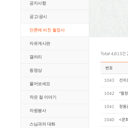
공지사항
공고/공시
언론에 비친 월정사
자유게시판
Total 4,613건
갤러리
번호
동영상
1043
선지로
물어보세요
1042
“월정
작은 절 이야기
1041
정몽준
자원봉사
1040
<문화
스님과의 대화