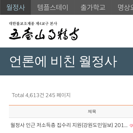
월정사
템플스테이
출가학교
명상
언론에 비친 월정사
Total 4,613건
245 페이지
제목
월정사 인근 저소득층 집수리 지원(강원도민일보) 201…