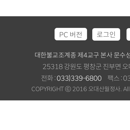
PC 버전
로그인
대한불교조계종 제4교구 본사 문수
25318 강원도 평창군 진부면 오
전화 :
033)339-6800
팩스 : 03
COPYRIGHT ⓒ 2016 오대산월정사. All R