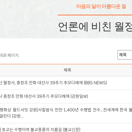
마음의 달이 아름다운 절
언론에 비친 월
268 페이지
제목
 월정사, 중창조 만화 대선사 39주기 추모다례재 (BBS NEWS)
 중창조 만화 대선사 39주기 추모다례재 (강원일보)
벨평화상 월드서밋 강원]사찰음식 만찬·1,400년 수행법 전수…전세계에 한국 
알린다 (강원…
] 포교는 수행이며 불교중흥의 지름길 (불교신문)