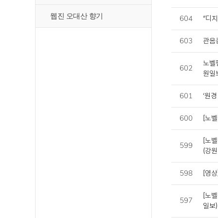
웹진 오대산 향기
604
“디지
603
관음종
노벨평
602
원일
601
‘원경
600
[노벨
[노
599
(강원
598
[영상
[노벨
597
일보)