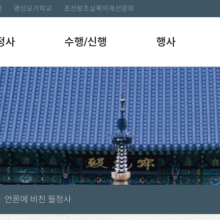
길
명상요가학교
조선왕조실록의궤선양회
정사
수행/신행
행사
언론에 비친 월정사