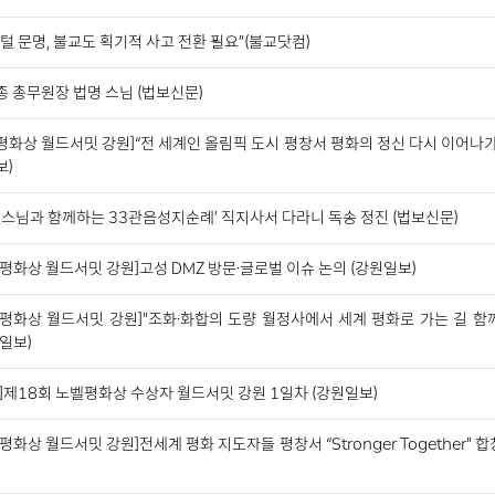
털 문명, 불교도 획기적 사고 전환 필요”(불교닷컴)
 총무원장 법명 스님 (법보신문)
화상 월드서밋 강원]“전 세계인 올림픽 도시 평창서 평화의 정신 다시 이어나가
보)
 스님과 함께하는 33관음성지순례’ 직지사서 다라니 독송 정진 (법보신문)
평화상 월드서밋 강원]고성 DMZ 방문·글로벌 이슈 논의 (강원일보)
벨평화상 월드서밋 강원]"조화·화합의 도량 월정사에서 세계 평화로 가는 길 함께
일보)
]제18회 노벨평화상 수상자 월드서밋 강원 1일차 (강원일보)
평화상 월드서밋 강원]전세계 평화 지도자들 평창서 “Stronger Together" 합