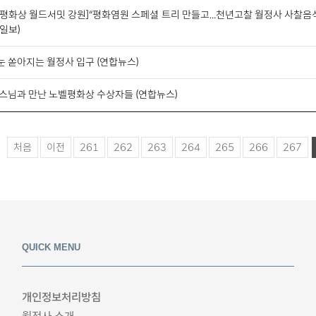
벨평화상 월드서밋 강원]“평화염원 스페셜 트리 만들고…천년고찰 월정사 사찰음식
일보)
눈 쏟아지는 월정사 입구 (연합뉴스)
 스님과 만난 노벨평화상 수상자들 (연합뉴스)
처음
이전
261
262
263
264
265
266
267
QUICK MENU
개인정보처리방침