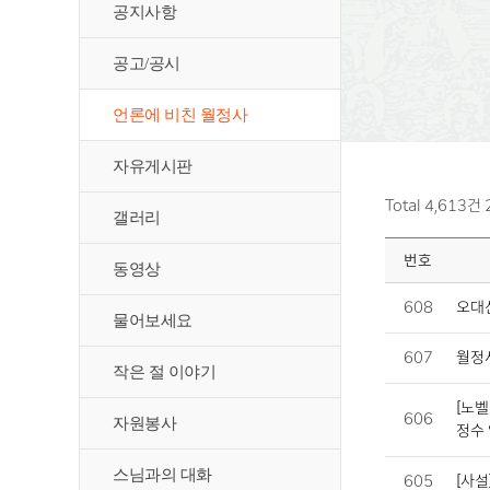
공지사항
공고/공시
언론에 비친 월정사
자유게시판
Total 4,613건
갤러리
번호
동영상
608
오대산
물어보세요
607
월정사
작은 절 이야기
[노
606
자원봉사
정수 
스님과의 대화
605
[사설