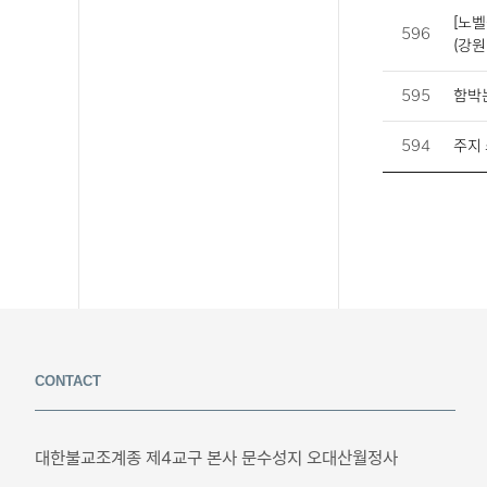
[노
596
(강원
595
함박
594
주지
CONTACT
대한불교조계종 제4교구 본사 문수성지 오대산월정사