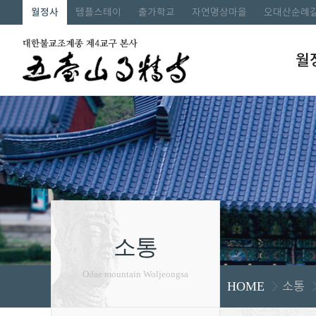
월정사
템플스테이
출가학교
자연명상마을
오대산순례
월
소통
Odae mountain Woljeongsa
소통
HOME