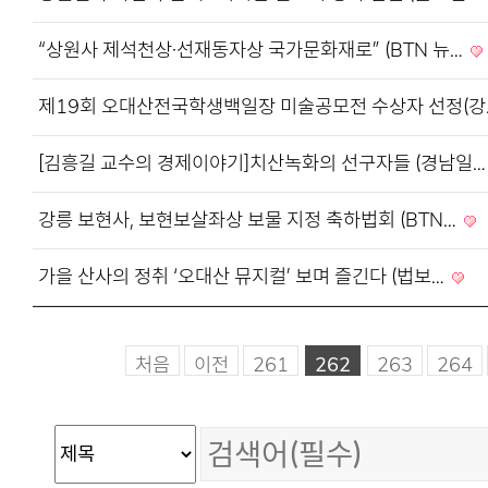
“상원사 제석천상·선재동자상 국가문화재로” (BTN 뉴…
제19회 오대산전국학생백일장 미술공모전 수상자 선정(
[김흥길 교수의 경제이야기]치산녹화의 선구자들 (경남일
강릉 보현사, 보현보살좌상 보물 지정 축하법회 (BTN…
가을 산사의 정취 ‘오대산 뮤지컬’ 보며 즐긴다 (법보…
처음
이전
261
262
263
264