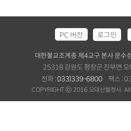
PC 버전
로그인
대한불교조계종 제4교구 본사 문수
25318 강원도 평창군 진부면 오
전화 :
033)339-6800
팩스 : 03
COPYRIGHT ⓒ 2016 오대산월정사. All R