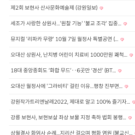
제2회 보현사 산사문화예술제 (강원일보)
세조가 사랑한 상원사…'원찰 기능' '불교 조각' 집중…
뮤지컬 '리파카 무량' 10월 7일 월정사 특별공연 (…
오대산 상원사, 난치병 어린이 치료비 1000만원 쾌척…
18대 중앙종회도 ‘화합 무드’‥6곳만 ‘경선’ (BT…
오대산 월정사에 '그라비티' 걸린 이유...평창 진부면…
강원작가트리엔날레2022, 제대로 알고 100% 즐기자…
강릉 보현사, 보현보살 좌상 보물 지정 축하 법회 봉행…
상월결사 화엄사 순례…지리산 걸으며 평화 염원 (불교신…