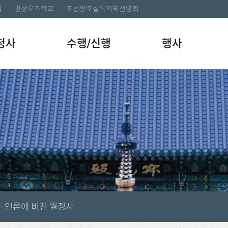
길
명상요가학교
조선왕조실록의궤선양회
정사
수행/신행
행사
언론에 비친 월정사