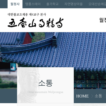
월정사
템플스테이
출가학교
자연명상마을
오대산순례
월
소통
Odae mountain Woljeongsa
소통
HOME