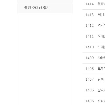
1414
월정사
웹진 오대산 향기
1413
세계 
1412
역사에
1411
오대산
1410
오대산
1409
“세상
1408
모두에
1407
탄허 
1406
산사에
1405
유하사