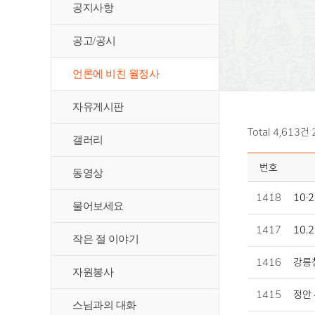
공지사항
공고/공시
언론에 비친 월정사
자유게시판
Total 4,613건
갤러리
번호
동영상
1418
10·
물어보세요
1417
10.
작은 절 이야기
1416
강릉청
자원봉사
1415
정안 
스님과의 대화