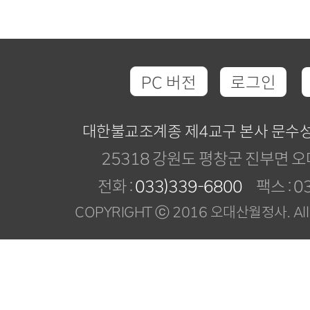
PC 버전
로그인
대한불교조계종 제4교구 본사 문수
25318 강원도 평창군 진부면 오
전화 :
033)339-6800
팩스 : 03
COPYRIGHT ⓒ 2016 오대산월정사. All R