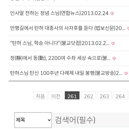
인사말 전하는 정념 스님(연합뉴스)2013.02.24
만행길에서 탄허 대종사의 사자후를 듣다 (법보신문)20…
“탄허 스님, 학승 아니다”(불교닷컴)2013.02.2…
정(靜)에서 동(動), 2200여 수좌 세상 속으로(불…
탄허스님 탄신 100주년 다례제 내일 봉행(불교방송)2…
처음
이전
261
262
263
264