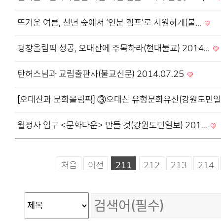
뜨거운 여름, 천년 숲에서 ‘인문 캠프’로 시원하게(불…
평창올림픽 성공, 오대산에 주목하라(현대불교) 2014…
탄허스님과 교림출판사(불교신문) 2014.07.25
[오대산과 문화올림픽] ③오대산 유형문화유산(강원도민
월정사 입구 <문화타운> 만들 것(강원도민일보) 201…
처음
이전
211
212
213
214