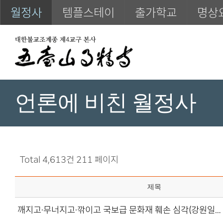
월정사
템플스테이
출가학교
명상
언론에 비친 월정사
Total 4,613건
211 페이지
제목
깨지고·무너지고·깎이고 국보급 문화재 훼손 심각(강원일…