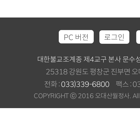
PC 버전
로그인
대한불교조계종 제4교구 본사 문수
25318 강원도 평창군 진부면 오
전화 :
033)339-6800
팩스 : 03
COPYRIGHT ⓒ 2016 오대산월정사. All R