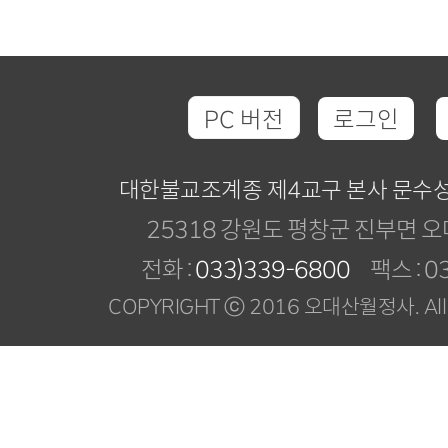
PC 버전
로그인
대한불교조계종 제4교구 본사 문수
25318 강원도 평창군 진부면 오
전화 :
033)339-6800
팩스 : 03
COPYRIGHT ⓒ 2016 오대산월정사. All R