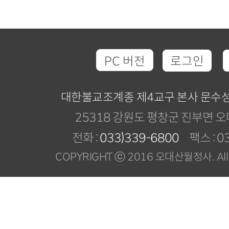
PC 버전
로그인
대한불교조계종 제4교구 본사 문수
25318 강원도 평창군 진부면 오
전화 :
033)339-6800
팩스 : 03
COPYRIGHT ⓒ 2016 오대산월정사. All R