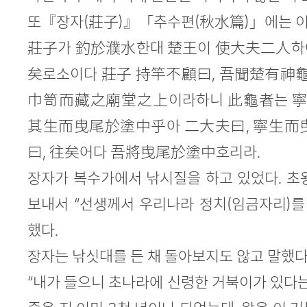
또『장자(莊子)』「추수편(秋水篇)」에는 이런
莊子가 釣於濮水한대 楚王이 使大夫二人하
矣로소이다 莊子 持竿不顧曰, 吾聞楚有神
巾笥而藏之廟堂之上이라하니 此龜者는 
其生而曳尾於塗中乎아 二大夫曰, 寧生而
曰, 往矣어다 吾將曳尾於塗中호리라.
장자가 복수가에서 낚시질을 하고 있었다. 초
보내서 “선생께서 우리나라 정치(임금자리)를
했다.
장자는 낚싯대를 든 채 돌아보지도 않고 말했다
“내가 들으니 초나라에 신령한 거북이가 있다는