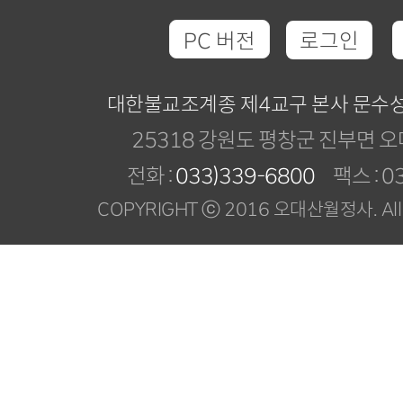
PC 버전
로그인
대한불교조계종 제4교구 본사 문수
25318 강원도 평창군 진부면 오
전화 :
033)339-6800
팩스 : 03
COPYRIGHT ⓒ 2016 오대산월정사. All R