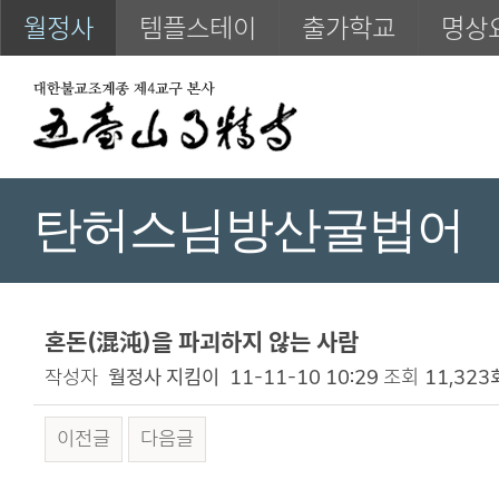
월정사
템플스테이
출가학교
명상
탄허스님방산굴법어
혼돈(混沌)을 파괴하지 않는 사람
작성자
월정사 지킴이
11-11-10 10:29
조회
11,323
이전글
다음글