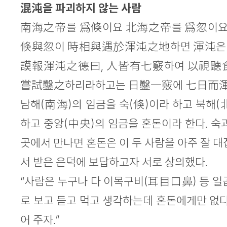
본문
混沌을 파괴하지 않는 사람
南海之帝를 爲倏이요 北海之帝를 爲忽이요
倏與忽이 時相與遇於渾沌之地하면 渾沌은 
謨報渾沌之德曰, 人皆有七竅하여 以視聽
嘗試鑿之하리라하고는 日鑿一竅에 七日而渾
남해(南海)의 임금을 숙(倏)이라 하고 북해(
하고 중앙(中央)의 임금을 혼돈이라 한다. 숙
곳에서 만나면 혼돈은 이 두 사람을 아주 잘 대
서 받은 은덕에 보답하고자 서로 상의했다.
“사람은 누구나 다 이목구비(耳目口鼻) 등 일
로 보고 듣고 먹고 생각하는데 혼돈에게만 없다
어 주자.”