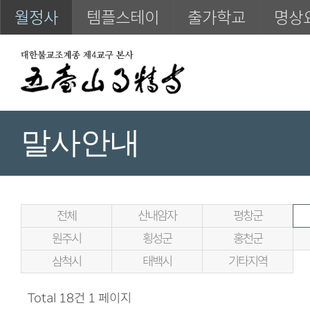
월정사
템플스테이
출가학교
명상
말사안내
전체
산내암자
평창군
원주시
횡성군
홍천군
삼척시
태백시
기타지역
Total 18건
1 페이지