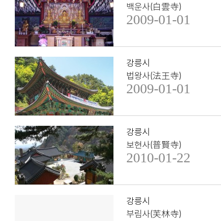
백운사(白雲寺)
2009-01-01
강릉시
법왕사(法王寺)
2009-01-01
강릉시
보현사(普賢寺)
2010-01-22
강릉시
부림사(芙林寺)