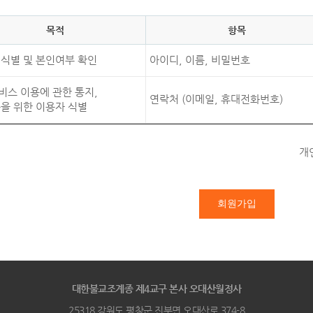
목적
항목
 식별 및 본인여부 확인
아이디, 이름, 비밀번호
비스 이용에 관한 통지,
연락처 (이메일, 휴대전화번호)
응을 위한 이용자 식별
개
대한불교조계종 제4교구 본사 오대산월정사
25318 강원도 평창군 진부면 오대산로 374-8