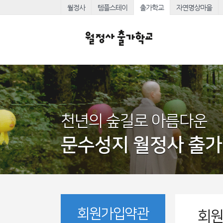
월정사
템플스테이
출가학교
자연명상마을
천년의 숲길로 아름다운
문수성지 월정사 출
회원가입약관
회