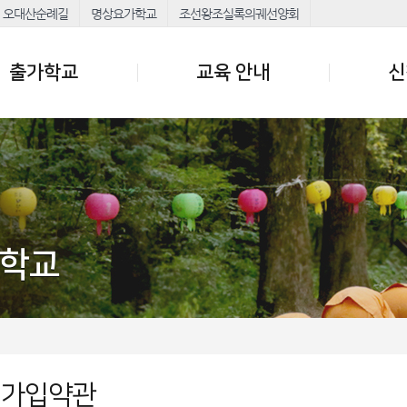
오대산순례길
명상요가학교
조선왕조실록의궤선양회
출가학교
교육 안내
신
가학교
원가입약관