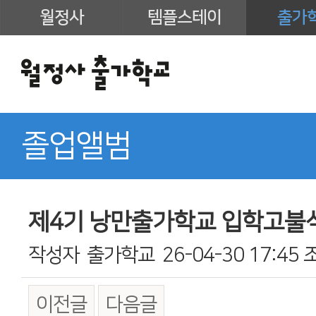
월정사
템플스테이
출가
졸업앨범
제4기 낭만출가학교 입학고불식(2
작성자
출가학교
26-04-30 17:45
이전글
다음글