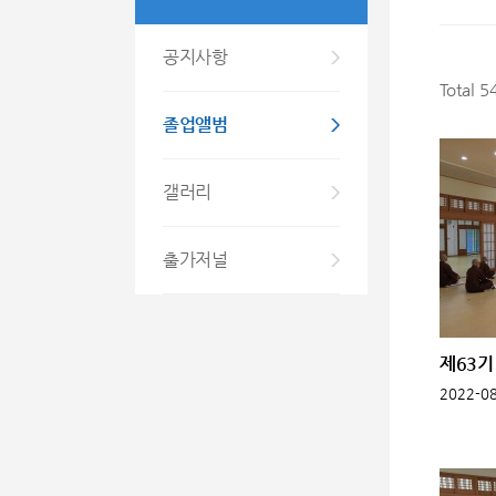
공지사항
Total 
졸업앨범
갤러리
출가저널
제63기 
2022-08