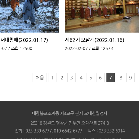
서대참배(2022.01.17)
제62기 보살계(2022.01.16)
-07 /
조회
: 2500
2022-02-07 /
조회
: 2573
처음
1
2
3
4
5
6
7
8
9
대한불교조계종 제4교구 본사 오대산월정사
25318 강원도 평창군 진부면 오대산로 374-8
전화 :
033-339-6777, 010-6542-6777
팩스 : 033-332-6914