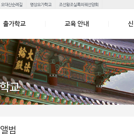
오대산순례길
명상요가학교
조선왕조실록의궤선양회
출가학교
교육 안내
신
가학교
업앨범