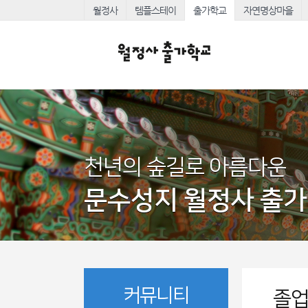
월정사
템플스테이
출가학교
자연명상마을
천년의 숲길로 아름다운
문수성지 월정사 출
커뮤니티
졸