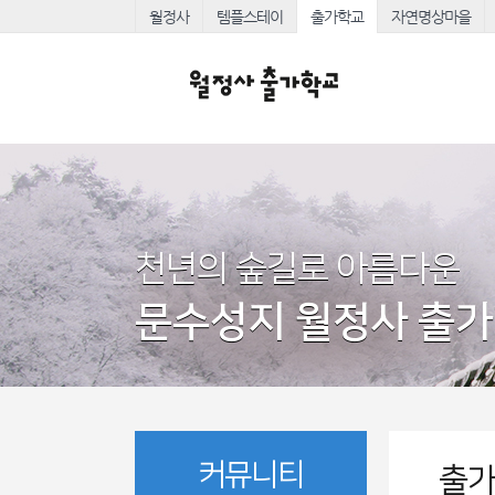
월정사
템플스테이
출가학교
자연명상마을
천년의 숲길로 아름다운
문수성지 월정사 출
커뮤니티
출