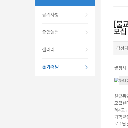
공지사항
[불
모집
졸업앨범
작성
갤러리
출가저널
월정사 
[0호] 
한달동
모집한
제4교구
가학교를
로 1달