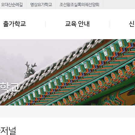
오대산순례길
명상요가학교
조선왕조실록의궤선양회
출가학교
교육 안내
신
가학교
가저널