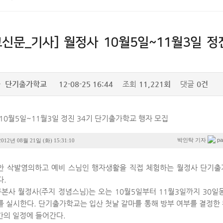
교신문_기사] 월정사 10월5일~11월3일 
자
단기출가학교
12-08-25 16:44
조회
11,221회
댓글
0건
10월5일~11월3일 정진 34기 단기출가학교 행자 모집
pa
박인탁 기자
2012년 08월 21일 (화) 15:31:10
안 삭발염의하고 예비 스님인 행자생활을 직접 체험하는 월정사 단기출
다.
본사 월정사(주지 정념스님)는 오는 10월5일부터 11월3일까지 30일
 실시한다. 단기출가학교는 입산 첫날 갈마를 통해 방부 여부를 결정한
간의 일정에 들어간다.