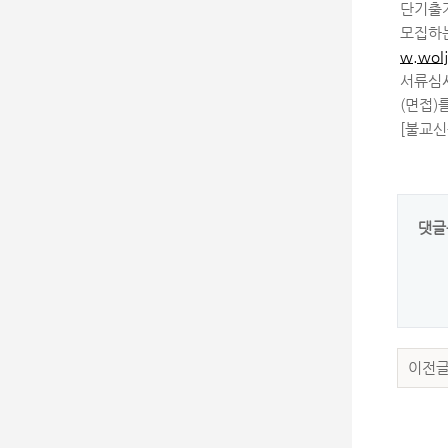
단기출가
모집하
w.wolj
서류심사
(면접)
[불교신
댓글
이전