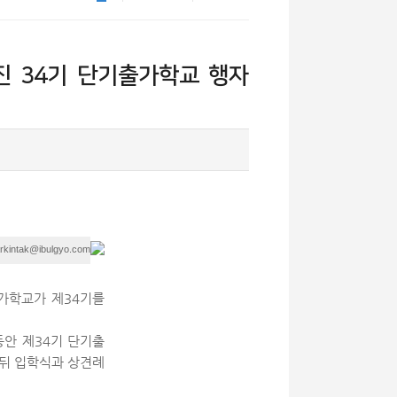
정진 34기 단기출가학교 행자
rkintak@ibulgyo.com
가학교가 제34기를
동안 제34기 단기출
 뒤 입학식과 상견례