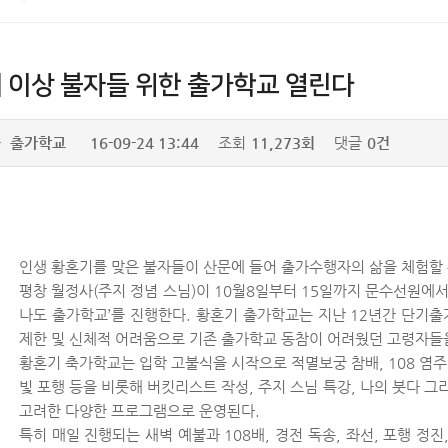
세 이상 불자들 위한 출가학교 열린다
자
출가학교
16-09-24 13:44
조회
11,273회
댓글
0건
인생 황혼기를 맞은 불자들이 산문에 들어 출가수행자의 삶을 체험할 
평창 월정사(주지 정념 스님)이 10월8일부터 15일까지 문수선원에서
나도 출가학교’를 진행한다. 황혼기 출가학교는 지난 12년간 단기
제한 및 신체적 어려움으로 기존 출가학교 동참이 어려웠던 고령자들
황혼기 축가학교는 입학 고불식을 시작으로 적멸보궁 참배, 108 염주
빛 포행 등을 비롯해 버킷리스트 작성, 주지 스님 특강, 나의 붓다 그
고려한 다양한 프로그램으로 운영된다.
특히 매일 진행되는 새벽 예불과 108배, 경전 독송, 좌선, 포행 정진