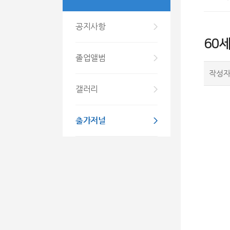
공지사항
60
졸업앨범
작성
갤러리
출가저널