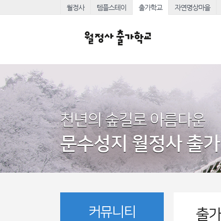
월정사
템플스테이
출가학교
자연명상마을
천년의 숲길로 아름다운
문수성지 월정사 출
커뮤니티
출