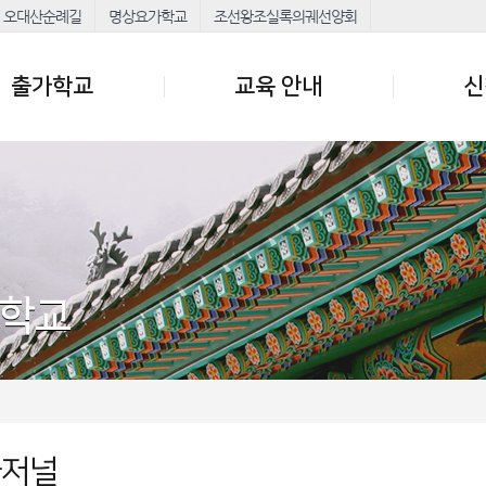
오대산순례길
명상요가학교
조선왕조실록의궤선양회
출가학교
교육 안내
신
가학교
가저널