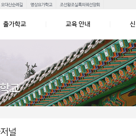
오대산순례길
명상요가학교
조선왕조실록의궤선양회
출가학교
교육 안내
신
가학교
가저널