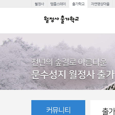
월정사
템플스테이
출가학교
자연명상마을
천년의 숲길로 아름다운
문수성지 월정사 출
커뮤니티
출