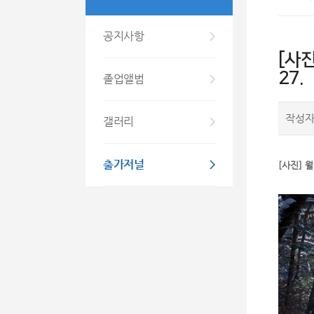
공지사항
[사진
27.
졸업앨범
작성
갤러리
출가저널
[사진] 