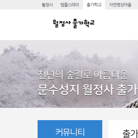
월정사
템플스테이
출가학교
자연명상마을
천년의 숲길로 아름다운
문수성지 월정사 출
커뮤니티
출