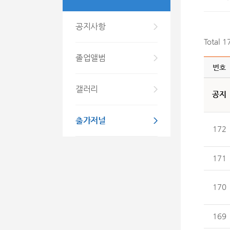
공지사항
Total 
졸업앨범
번호
갤러리
공지
출가저널
172
171
170
169