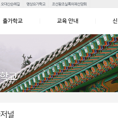
오대산순례길
명상요가학교
조선왕조실록의궤선양회
출가학교
교육 안내
신
가학교
가저널