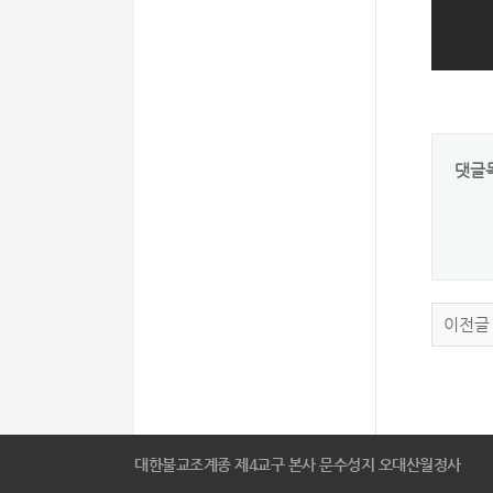
댓글
이전글
대한불교조계종 제4교구 본사 문수성지 오대산월정사