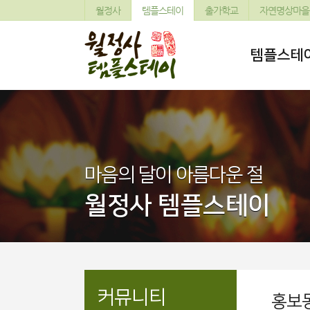
월정사
템플스테이
출가학교
자연명상마을
템플스테
마음의 달이 아름다운 절
월정사 템플스테이
커뮤니티
홍보