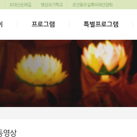
오대산순례길
명상요가학교
조선왕조실록의궤선양회
이
프로그램
특별프로그램
동영상