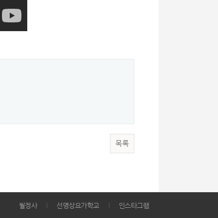
목록
월정사
선명상요가학교
인스타그램