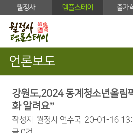
월정사
템플스테이
출가
언론보도
강원도,2024 동계청소년올림픽 
화 알려요”
작성자
월정사 연수국
20-01-16 13
글
0건