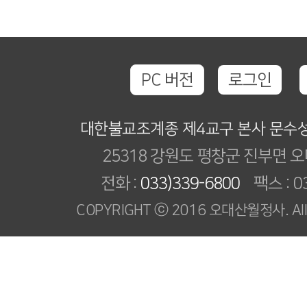
PC 버전
로그인
대한불교조계종 제4교구 본사 문수
25318 강원도 평창군 진부면 오
전화 :
033)339-6800
팩스 : 03
COPYRIGHT ⓒ 2016 오대산월정사. All R