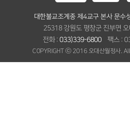
대한불교조계종 제4교구 본사 문수
25318 강원도 평창군 진부면 오
전화 :
033)339-6800
팩스 : 03
COPYRIGHT ⓒ 2016 오대산월정사. All R