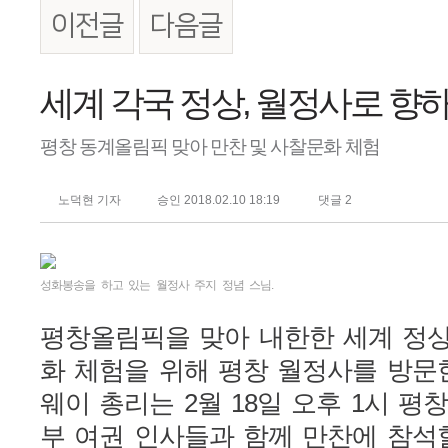
이전글
다음글
본문
세계 각국 정상, 월정사로 향
평창 동계올림픽 맞아 만찬 및 사찰문화 체험
노덕현 기자
승인 2018.02.10 18:19
댓글
2
성화봉송을 하고 있는 월정사 주지 정념 스님.
평창올림픽을 맞아 내한한 세계 정
화 체험을 위해 평창 월정사를 방문
웨이 총리는 2월 18일 오후 1시 
부 여권 인사들과 함께 만찬에 참석