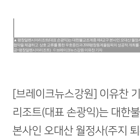
▲ 평창알펜시아리조트(대표 손광익)는 대한불교조계종 제4교구 본사인 오대산 월정사(주
협약을 체결하고 상호 교류를 통한 우호증진과 2018평창동계올림픽의 성공적 개최를
공=평창알펜시아리조트) © 브레이크뉴스강원 이유찬 기자
[브레이크뉴스강원] 이유찬 
리조트(대표 손광익)는 대한
본사인 오대산 월정사(주지 퇴우