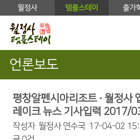
월정사
템플스테이
출가
언론보도
평창알펜시아리조트 · 월정사 
레이크 뉴스 기사입력 2017/03/2
작성자
월정사 연수국
17-04-02 15
글
0건