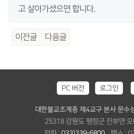
고 살아가셨으면 합니다.
이전글
다음글
PC 버전
로그인
대한불교조계종 제4교구 본사 문수
25318 강원도 평창군 진부면 오
전화 :
033)339-6800
팩스 : 03