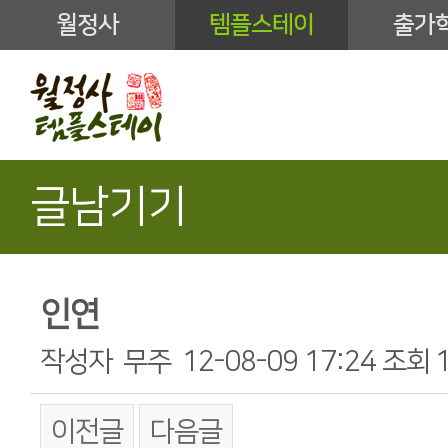
월정사
템플스테이
출가
글남기기
인연
작성자
무주
12-08-09 17:24
조회
이전글
다음글